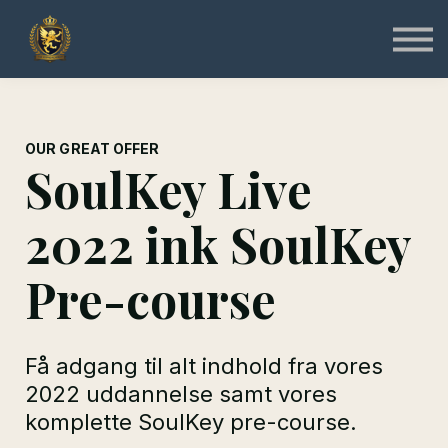
Specialist
Instruktør
Online & Gratis
Shop
Log ind
Tilmeld
OUR GREAT OFFER
SoulKey Live
2022 ink SoulKey
Pre-course
Få adgang til alt indhold fra vores
2022 uddannelse samt vores
komplette SoulKey pre-course.