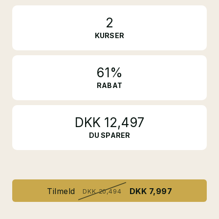
2
KURSER
61%
RABAT
DKK 12,497
DU SPARER
Tilmeld
DKK 7,997
DKK 20,494