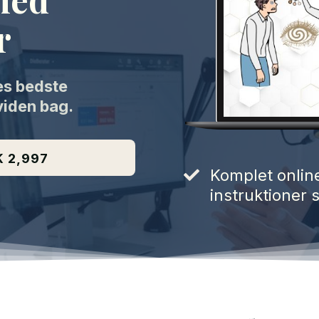
r
es bedste
viden bag.
 2,997
Komplet onlin
instruktioner