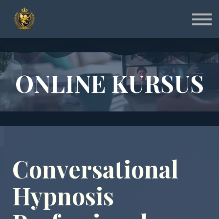
Specialist
Instruktør
Online & Gratis
Shop
Log ind
Tilmeld
ONLINE KURSUS
Conversational
Hypnosis