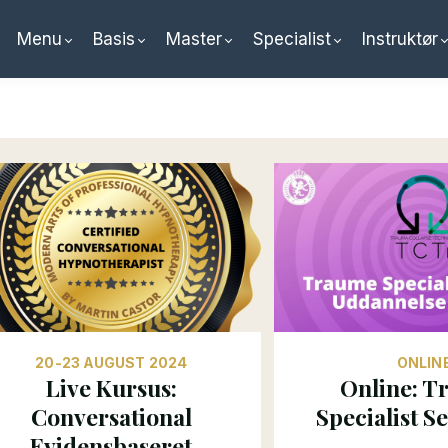
Menu
Basis
Master
Specialist
Instruktør
20-23 AUGUST 2024
ONLIN
Live Kursus:
Online: 
Conversational
Specialist S
Evidensbaseret