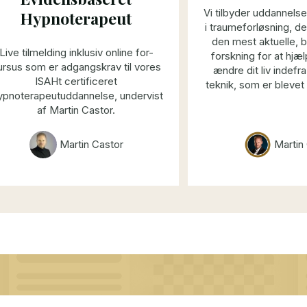
Vi tilbyder uddannels
Hypnoterapeut
i traumeforløsning, de
den mest aktuelle,
Live tilmelding inklusiv online for-
forskning for at hjæ
ursus som er adgangskrav til vores
ændre dit liv indefra
ISAHt certificeret
teknik, som er blevet
pnoterapeutuddannelse, undervist
gang af succesfulde k
af Martin Castor.
overvundet alle forme
udfordringer med TC
Brain Automatics®!
Martin Castor
Martin
ressourcer, som vi ikke
Denne uddannelse vil
at finde dem i kliente
skjulte mekanismer ti
liv til det bedre, ud
indsats fra din side 
negative minder o