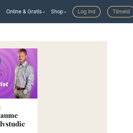
Online & Gratis
Shop
Log ind
Tilmeld
E
Traume
elvstudie