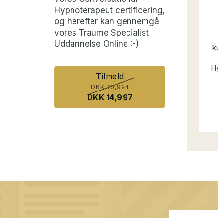
Hypnoterapeut certificering,
og herefter kan gennemgå
vores Traume Specialist
Uddannelse Online :-)
k
Hy
Tilmeld
DKK 20,994
DKK 14,997