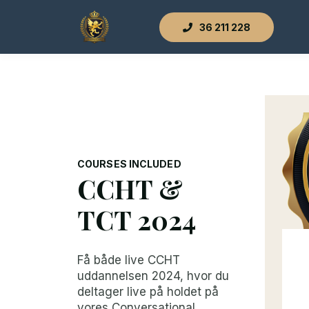
36 211 228
COURSES INCLUDED
CCHT &
TCT 2024
Få både live CCHT
uddannelsen 2024, hvor du
deltager live på holdet på
vores Conversational