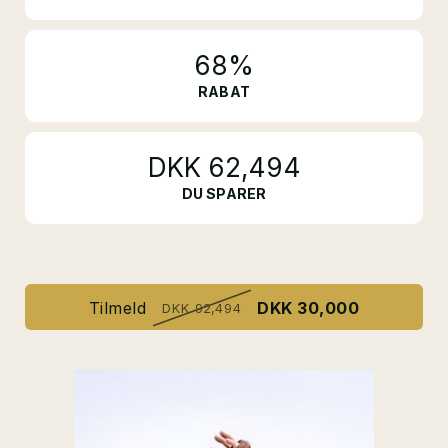
68%
RABAT
DKK 62,494
DU SPARER
Tilmeld
DKK 30,000
DKK 92,494