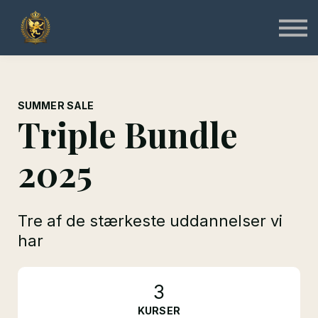
Specialist
Instruktør
Online & Gratis
Shop
Log ind
Tilmeld
SUMMER SALE
Triple Bundle
2025
Tre af de stærkeste uddannelser vi
har
3
KURSER