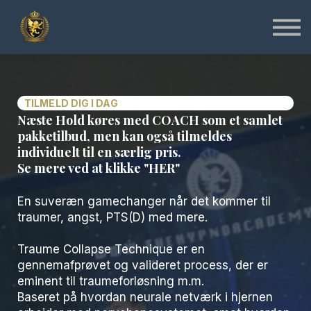
Specialist
Instruktør
Online & Gratis
Shop
Log ind
Tilmeld
TILMELD DIG I DAG
Næste Hold køres med COACH som et samlet
pakketilbud, men kan også tilmeldes
individuelt til en særlig pris.
Se mere ved at klikke "HER"
En suveræn gamechanger når det kommer til
traumer, angst, PTS(D) med mere.
Traume Collapse Technique er en
gennemafprøvet og valideret process, der er
eminent til traumeforløsning m.m.
Baseret på hvordan neurale netværk i hjernen