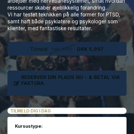
arbejder med nervebanesystemet, smat hvordan
ressourcer skaber øjeblikkelig forandring.
Vi har testet teknikken på alle former for PTSD,
samt haft både psykiatere og psykologer som
klienter, med fantastiske resultater.
Tilmeld
DKK 5,997
DKK 7,497
RESERVER DIN PLADS NU - & BETAL VIA
FAKTURA
TILMELD DIG I DAG
Kursustype: