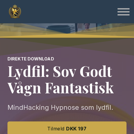
Specialist
Instruktør
Online & Gratis
Shop
Log ind
Tilmeld
DIREKTE DOWNLOAD
Lydfil: Sov Godt
Vågn Fantastisk
MindHacking Hypnose som lydfil.
Tilmeld
DKK 197