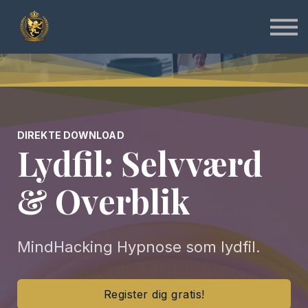
Specialist
Instruktør
Online & Gratis
Shop
Log ind
Tilmeld
DIREKTE DOWNLOAD
Lydfil: Selvværd
& Overblik
MindHacking Hypnose som lydfil.
Register dig gratis!