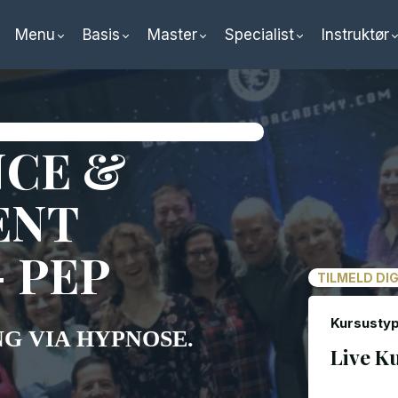
Menu
Basis
Master
Specialist
Instruktør
CE &
ENT
 PEP
TILMELD DI
Kursustyp
G VIA HYPNOSE.
Live K