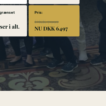
egrænset
Pris:
DKK 7997
er i alt.
NU DKK 6497