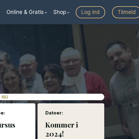
Online & Gratis
Shop
Log ind
Tilmeld
G NU
e:
Datoer:
ursus
Kommer i
2024!