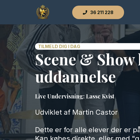
36 211 228
TILMELD DIG I DAG
Scene & Show 
uddannelse
Live Undervisning: Lasse Kvist
Udviklet af Martin Castor
Dette er for alle elever der er på
Kan købes direkte, eller med "gr