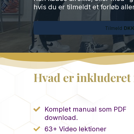
hvis du er tilmeldt et forløb all
Tilmeld
DKK
Hvad er inkluderet 
Komplet manual som PDF
download.
63+ Video lektioner