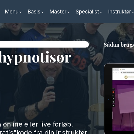
Menu
Basis
Master
Specialist
Instruktør
Sådan bruge
hypnotisør
 online eller live forløb.
atis"kode fra din instruktør