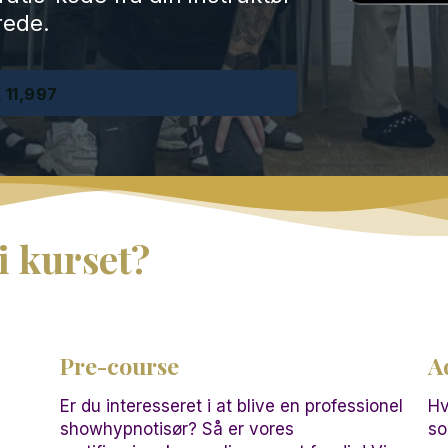
erede.
 11,997
i kurset?
Pre-course
A
Er du interesseret i at blive en professionel
Hv
showhypnotisør? Så er vores
so