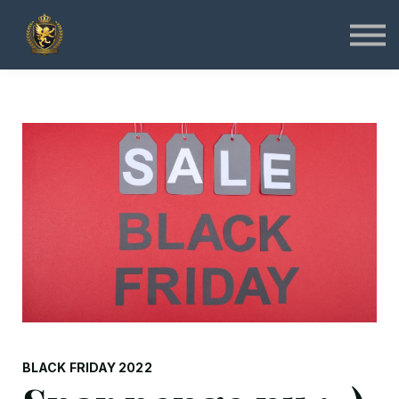
Specialist
Instruktør
Online & Gratis
Shop
Log ind
Tilmeld
BLACK FRIDAY 2022